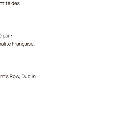
entité des
é par :
alité Française,
ant’s Row, Dublin