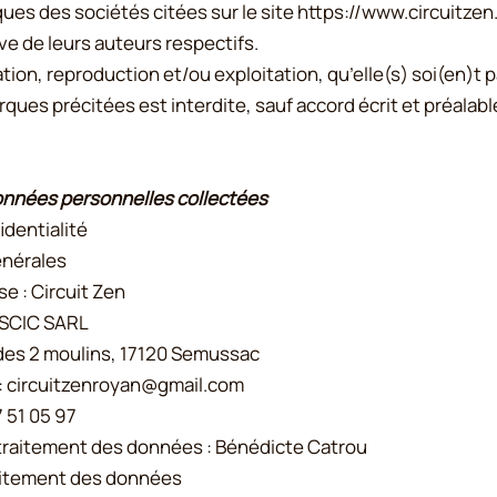
ues des sociétés citées sur le site
https://www.circuitze
ve de leurs auteurs respectifs.
ion, reproduction et/ou exploitation, qu’elle(s) soi(en)t pa
rques précitées est interdite, sauf accord écrit et préalabl
données personnelles collectées
identialité
énérales
se : Circuit Zen
: SCIC SARL
 des 2 moulins, 17120 Semussac
:
circuitzenroyan@gmail.com
 51 05 97
raitement des données : Bénédicte Catrou
raitement des données