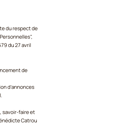
rte du respect de
 Personnelles",
9 du 27 avril
nancement de
ation d’annonces
.
 savoir-faire et
Bénédicte Catrou