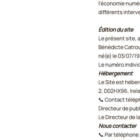
l'économie numériq
différents interv
Édition du site
Le présent site, 
Bénédicte Catrou,
né(e) le 03/07/19
Le numéro indivi
Hébergement
Le Site est héber
2, D02HX96, Irel
📞 Contact télép
Directeur de publ
Le Directeur de l
Nous contacter
📞 Par téléphone 