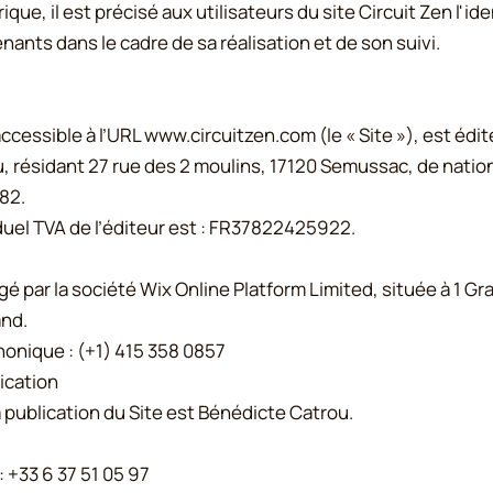
ue, il est précisé aux utilisateurs du site Circuit Zen l'id
enants dans le cadre de sa réalisation et de son suivi.
accessible à l’URL
www.circuitzen.com
(le « Site »), est édit
 résidant 27 rue des 2 moulins, 17120 Semussac, de nation
82.
duel TVA de l’éditeur est : FR37822425922.
gé par la société Wix Online Platform Limited, située à 1 Gr
and.
honique : (+1) 415 358 0857
ication
a publication du Site est Bénédicte Catrou.
: +33 6 37 51 05 97